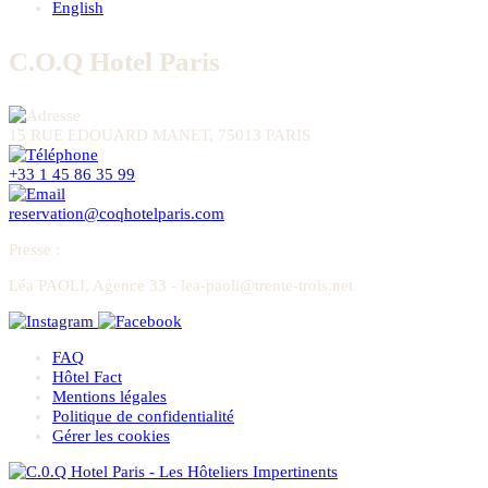
English
C.O.Q Hotel Paris
15 RUE EDOUARD MANET, 75013 PARIS
+33 1 45 86 35 99
reservation@coqhotelparis.com
Presse
:
Léa PAOLI, Agence 33 - lea-paoli@trente-trois.net
FAQ
Hôtel Fact
Mentions légales
Politique de confidentialité
Gérer les cookies