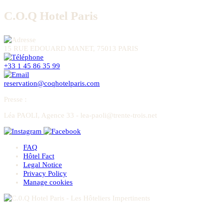
C.O.Q Hotel Paris
15 RUE EDOUARD MANET, 75013 PARIS
+33 1 45 86 35 99
reservation@coqhotelparis.com
Presse
:
Léa PAOLI, Agence 33 - lea-paoli@trente-trois.net
FAQ
Hôtel Fact
Legal Notice
Privacy Policy
Manage cookies