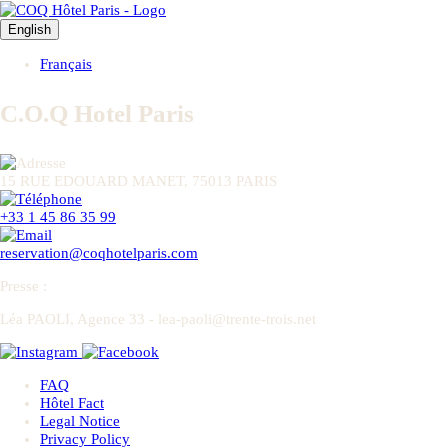
English
Français
C.O.Q Hotel Paris
15 RUE EDOUARD MANET, 75013 PARIS
+33 1 45 86 35 99
reservation@coqhotelparis.com
Presse
:
Léa PAOLI, Agence 33 - lea-paoli@trente-trois.net
FAQ
Hôtel Fact
Legal Notice
Privacy Policy