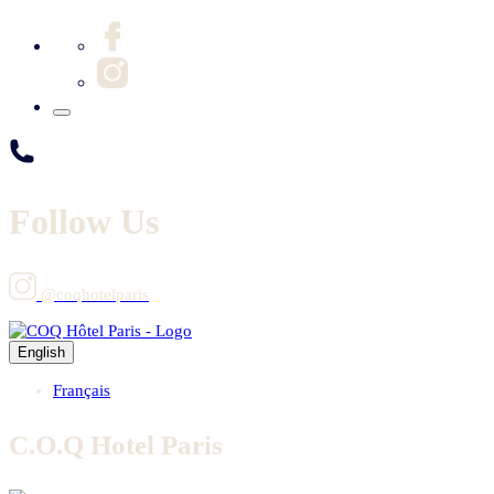
Follow Us
@coqhotelparis
English
Français
C.O.Q Hotel Paris