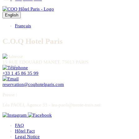
English
Français
C.O.Q Hotel Paris
15 RUE EDOUARD MANET, 75013 PARIS
+33 1 45 86 35 99
reservation@coqhotelparis.com
Presse
:
Léa PAOLI, Agence 33 - lea-paoli@trente-trois.net
FAQ
Hôtel Fact
Legal Notice