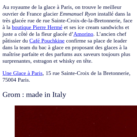
Au royaume de la glace à Paris, on trouve le meilleur
ouvrier de France glacier
Emmanuel Ryon
installé dans la
très glacée rue de rue Sainte-Croix-de-la-Bretonnerie, face
à la
boutique Pierre Hermé
et ses ice cream sandwichs et
juste a côté de la fleur glacée d’
Amorino
. L’ancien chef
pâtissier du
Café Pouchkine
confirme sa place de leader
dans la team du bac à glace en proposant des glaces à la
maîtrise parfaite et des parfums aux saveurs toujours plus
surprenantes, estragon et whisky en tête.
Une Glace à Paris
, 15 rue Sainte-Croix de la Bretonnerie,
75004 Paris.
Grom : made in Italy