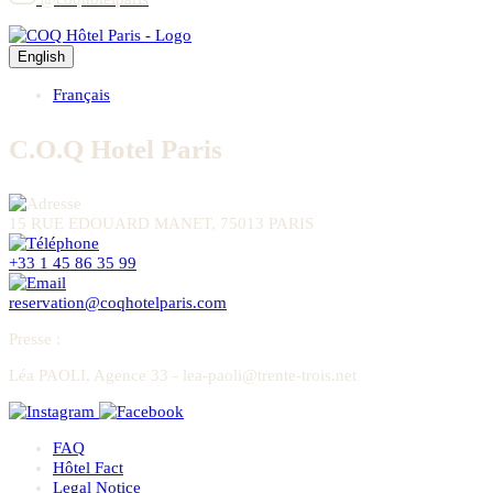
English
Français
C.O.Q Hotel Paris
15 RUE EDOUARD MANET, 75013 PARIS
+33 1 45 86 35 99
reservation@coqhotelparis.com
Presse
:
Léa PAOLI, Agence 33 - lea-paoli@trente-trois.net
FAQ
Hôtel Fact
Legal Notice