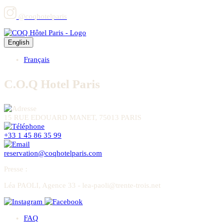
@coqhotelparis
English
Français
C.O.Q Hotel Paris
15 RUE EDOUARD MANET, 75013 PARIS
+33 1 45 86 35 99
reservation@coqhotelparis.com
Presse
:
Léa PAOLI, Agence 33 - lea-paoli@trente-trois.net
FAQ