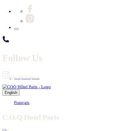
Follow Us
@coqhotelparis
English
Français
C.O.Q Hotel Paris