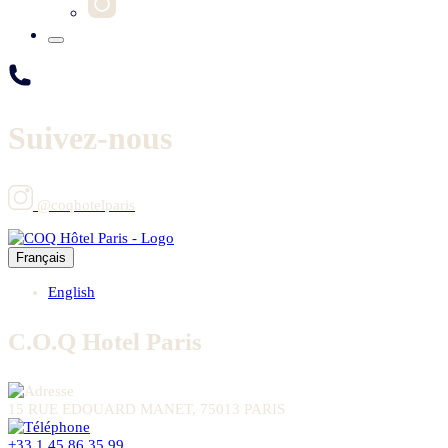
Suivez-nous
@coqhotelparis
Français
English
C.O.Q Hotel Paris
15 RUE EDOUARD MANET, 75013 PARIS
+33 1 45 86 35 99