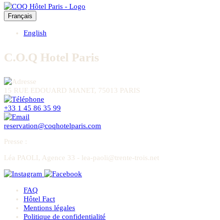
Français
English
C.O.Q Hotel Paris
15 RUE EDOUARD MANET, 75013 PARIS
+33 1 45 86 35 99
reservation@coqhotelparis.com
Presse
:
Léa PAOLI, Agence 33 - lea-paoli@trente-trois.net
FAQ
Hôtel Fact
Mentions légales
Politique de confidentialité