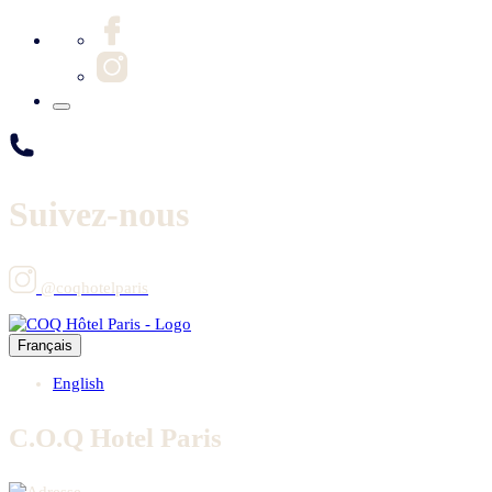
Suivez-nous
@coqhotelparis
Français
English
C.O.Q Hotel Paris