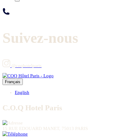
Suivez-nous
@coqhotelparis
Français
English
C.O.Q Hotel Paris
15 RUE EDOUARD MANET, 75013 PARIS