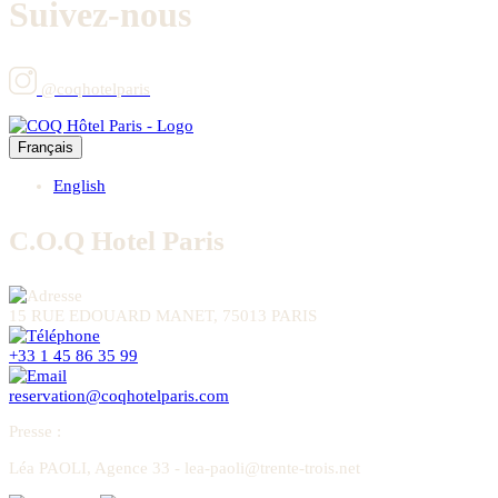
Suivez-nous
@coqhotelparis
Français
English
C.O.Q Hotel Paris
15 RUE EDOUARD MANET, 75013 PARIS
+33 1 45 86 35 99
reservation@coqhotelparis.com
Presse
:
Léa PAOLI, Agence 33 - lea-paoli@trente-trois.net