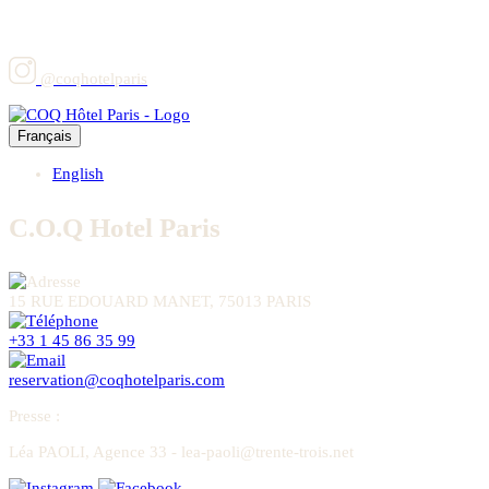
@coqhotelparis
Français
English
C.O.Q Hotel Paris
15 RUE EDOUARD MANET, 75013 PARIS
+33 1 45 86 35 99
reservation@coqhotelparis.com
Presse
:
Léa PAOLI, Agence 33 - lea-paoli@trente-trois.net