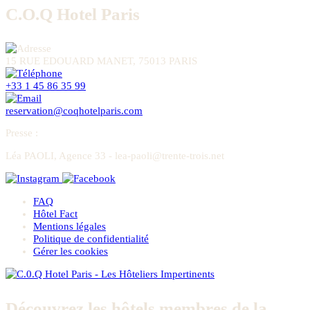
C.O.Q Hotel Paris
15 RUE EDOUARD MANET, 75013 PARIS
+33 1 45 86 35 99
reservation@coqhotelparis.com
Presse
:
Léa PAOLI, Agence 33 - lea-paoli@trente-trois.net
FAQ
Hôtel Fact
Mentions légales
Politique de confidentialité
Gérer les cookies
Découvrez les hôtels membres de la