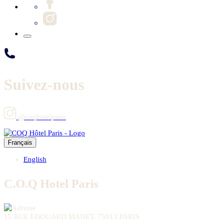
Suivez-nous
@coqhotelparis
Français
English
C.O.Q Hotel Paris
15 RUE EDOUARD MANET, 75013 PARIS