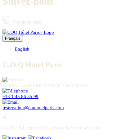
Suivez-nous
@coqhotelparis
Français
English
C.O.Q Hotel Paris
15 RUE EDOUARD MANET, 75013 PARIS
+33 1 45 86 35 99
reservation@coqhotelparis.com
Presse
:
Léa PAOLI, Agence 33 - lea-paoli@trente-trois.net