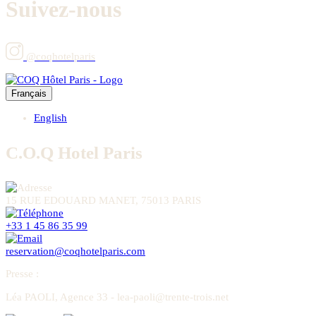
Suivez-nous
@coqhotelparis
Français
English
C.O.Q Hotel Paris
15 RUE EDOUARD MANET, 75013 PARIS
+33 1 45 86 35 99
reservation@coqhotelparis.com
Presse
:
Léa PAOLI, Agence 33 - lea-paoli@trente-trois.net