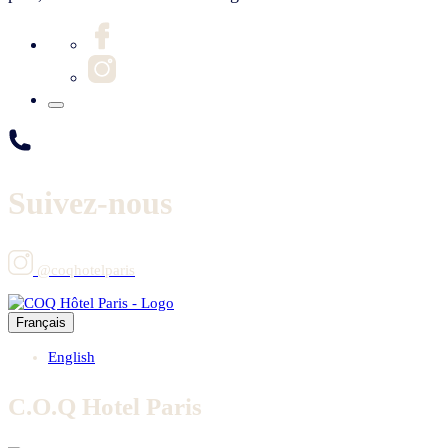
Suivez-nous
@coqhotelparis
Français
English
C.O.Q Hotel Paris